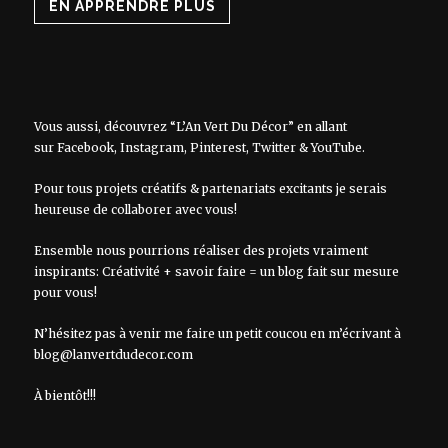
EN APPRENDRE PLUS
Vous aussi, découvrez “L’An Vert Du Décor” en allant
sur
Facebook
,
Instagram
,
Pinterest
,
Twitter
&
YouTube
.
Pour tous projets créatifs & partenariats excitants je serais
heureuse de collaborer avec vous!
Ensemble nous pourrions réaliser des projets vraiment
inspirants: Créativité + savoir faire = un blog fait sur mesure
pour vous!
N’hésitez pas à venir me faire un petit coucou en m’écrivant à
blog@lanvertdudecor.com
À bientôt!!!