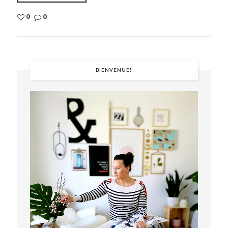
0
0
BIENVENUE!