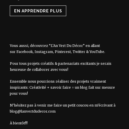
EN APPRENDRE PLUS
Vous aussi, découvrez “L’An Vert Du Décor” en allant
sur
Facebook
,
Instagram
,
Pinterest
,
Twitter
&
YouTube
.
Pour tous projets créatifs & partenariats excitants je serais
heureuse de collaborer avec vous!
Ensemble nous pourrions réaliser des projets vraiment
inspirants: Créativité + savoir faire = un blog fait sur mesure
pour vous!
N’hésitez pas à venir me faire un petit coucou en m’écrivant à
blog@lanvertdudecor.com
À bientôt!!!