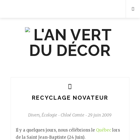
RECYCLAGE NOVATEUR
Divers
,
Écologie
Chloé Comte
29 juin 2009
-
-
Il y a quelques jours, nous célébrions le
Québec
lors
de la Saint Jean-Baptiste (24 Juin).