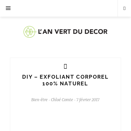
DIY – EXFOLIANT CORPOREL
100% NATUREL
Bien-être
Chloé Comte
7 février 2017
-
-