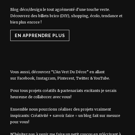
Blog déco/design le tout agrémenté d'une touche verte.
Découvrez des billets brico (DIY), shopping, écolo, tendance et
bien plus encore !
EN APPRENDRE PLUS
Vous aussi, découvrez “L’An Vert Du Décor” en allant
sur
Facebook
,
Instagram
,
Pinterest
,
Twitter
&
YouTube
.
Pour tous projets créatifs & partenariats excitants je serais
heureuse de collaborer avec vous!
Ensemble nous pourrions réaliser des projets vraiment
inspirants: Créativité + savoir faire = un blog fait sur mesure
pour vous!
N’hésitez pas à venir me faire un petit coucou en m’écrivant à