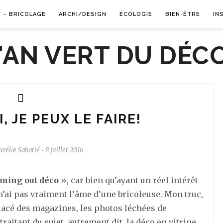
Y – BRICOLAGE
ARCHI/DESIGN
ÉCOLOGIE
BIEN-ÊTRE
IN
I, JE PEUX LE FAIRE!
urélie Sabatié
8 juillet 2016
-
ming out déco
», car bien qu’ayant un réel intérêt
 n’ai pas vraiment l’âme d’une bricoleuse. Mon truc,
 glacé des magazines, les photos léchées de
traitant du sujet, autrement dit, la déco en vitrine.