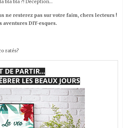
a bla bla ?! Déception…
s ne resterez pas sur votre faim, chers lecteurs !
mes aventures DIY-esques.
co ratés?