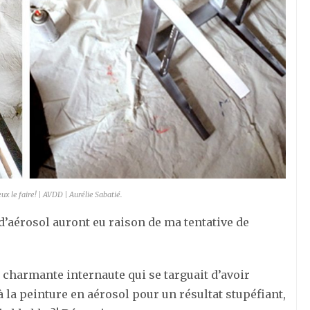
eux le faire! | AVDD | Aurélie Sabatié.
’aérosol auront eu raison de ma tentative de
charmante internaute qui se targuait d’avoir
 la peinture en aérosol pour un résultat stupéfiant,