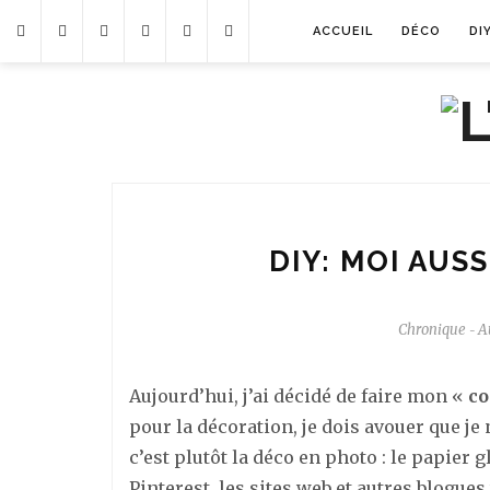
ACCUEIL
DÉCO
DI
DIY: MOI AUSS
Chronique
A
-
Aujourd’hui, j’ai décidé de faire mon «
co
pour la décoration, je dois avouer que je
c’est plutôt la déco en photo : le papier
Pinterest, les sites web et autres blogues 